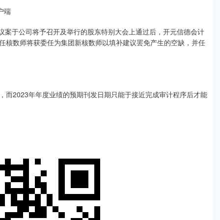
户端
议案于公司将予召开及举行的股东特别大会上通过后，开元信德会计
任核数师将获委任为集团新核数师以填补建议罢免产生的空缺，并任
2023年年度业绩的预期刊发日期只能于接近完成审计程序后才能