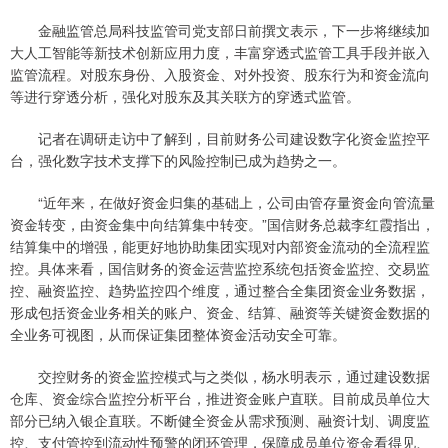
金融监管总局科技监管司党支部日前撰文表示，下一步将继续加
大人工智能等新技术创新应用力度，丰富穿透式监管工具手段并嵌入
监管流程。对股东身份、入股资金、对外投资、股东行为和资金流向
等进行穿透分析，强化对股东及其关联方的穿透式监管。
记者在调研走访中了解到，目前财务公司建设数字化资金监控平
台，强化数字技术支撑下的风险控制已成为趋势之一。
“近年来，在做好资金归集的基础上，公司由管存量资金向管流量
资金转变，由资金集中向结算集中转变。”国信财务总裁李红霞指出，
结算集中的增强，能更好地协助集团实现对内部资金流动的全流程监
控。具体来看，国信财务的资金运营监控系统包括资金监控、交易监
控、融资监控、趋势监控四个维度，通过整合全集团资金业务数据，
形成包括资金业务相关的账户、资金、结算、融资等关键资金数据的
全业务可视图，从而保证集团整体资金活动安全可靠。
交控财务的资金监控模式与之类似，杨水明表示，通过建设数据
仓库、资金综合监控分析平台，推进资金账户直联。目前成员单位大
部分已纳入银企直联。不断健全资金从需求预测、融资计划、调度监
控、支付管控到流动性预警的闭环管理，保障成员单位资金看得见、