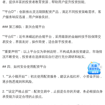
者。提供丰富的投资者教育资源，帮助用户提升投资技能。
**平台D**：创新推出灵活期限配资产品，满足不同投资策略需求。客
户服务响应迅速，用户体验良好。
### 第三梯队：新兴合规平台
**平台E**：近年来崛起的合规平台，采用最新的金融科技手段保障交
易安全，界面友好，操作简便，适合新手投资者。
**重要声明**：以上平台仅为举例说明，不构成具体投资建议。市场情
况不断变化，投资者在选择前应自行进行充分调研和核实。
## 四、如何安全使用配资平台
1. **从小额开始**：初次使用配资服务，建议从低杠杆、小资金开始，
逐步熟悉规则和风险。
2. **设定严格止损**：配资交易中，止损是生存的关键。务必根据自身
承受能力设定合理的止损点。