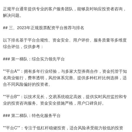
正规平台通常提供专业的客户服务团队，能够及时响应投资者咨询，
解决问题。
## 三、2023年正规股票配资平台推荐与排名
以下排名基于平台合规性、资金安全、用户评价、服务质量等多维度
综合评估，仅供参考：
### 第一梯队：综合实力领先平台
**平台A**：拥有多年行业经验，与多家大型券商合作，资金托管于知
名商业银行，费率透明，风控体系完善。提供多种杠杆比例选择，适
合不同风险偏好的投资者。
**平台B**：以技术见长，交易系统稳定高效，提供实时风控监控和专
业的投资咨询服务。资金安全措施严格，用户口碑良好。
### 第二梯队：特色化服务平台
**平台C**：专注于低杠杆稳健投资，适合风险承受能力较低的投资