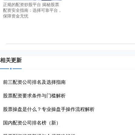
正规的配资炒股平台 揭秘股票
配资安全指南：选择可靠平台，
保障资金无忧
相关更新
前三配资公司排名及选择指南
股票配资要求条件与门槛解析
股票操盘是什么？专业操盘手操作流程解析
国内配资公司排名榜（新）