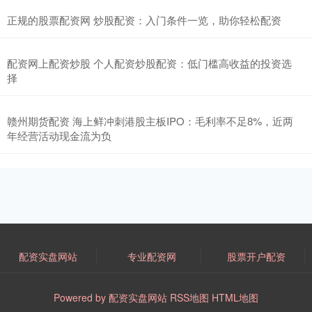
正规的股票配资网 炒股配资：入门条件一览，助你轻松配资
配资网上配资炒股 个人配资炒股配资：低门槛高收益的投资选
择
赣州期货配资 海上鲜冲刺港股主板IPO：毛利率不足8%，近两
年经营活动现金流为负
配资实盘网站
专业配资网
股票开户配资
Powered by
配资实盘网站
RSS地图
HTML地图