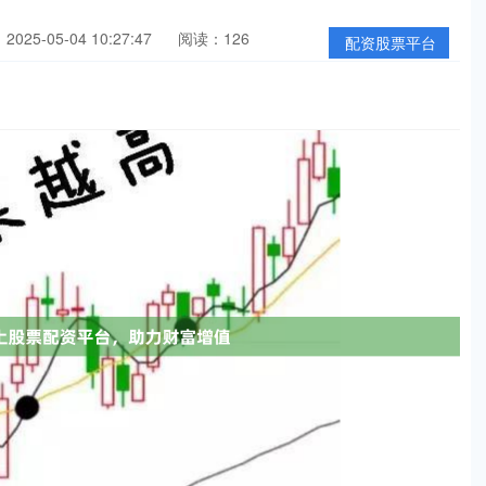
025-05-04 10:27:47
阅读：126
配资股票平台