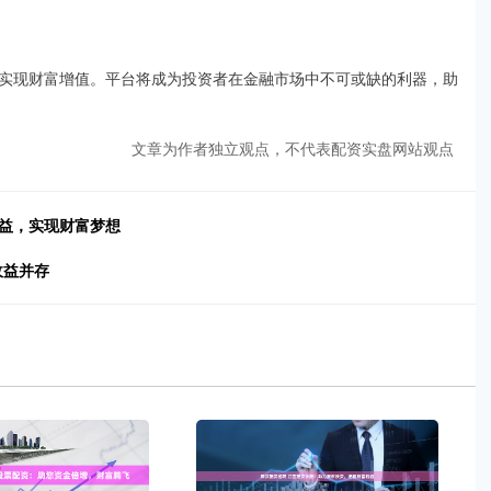
实现财富增值。平台将成为投资者在金融市场中不可或缺的利器，助
文章为作者独立观点，不代表配资实盘网站观点
收益，实现财富梦想
收益并存