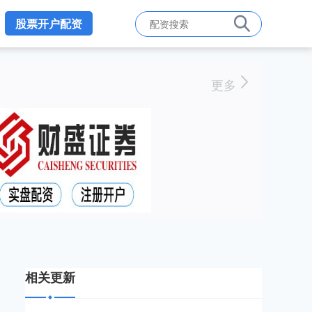
股票开户配资
更多
相关更新