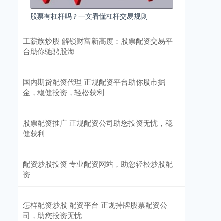
股票有杠杆吗？一文看懂杠杆交易规则
工薪族炒股 解锁财富新高度：股票配资交易平
台助你驰骋股海
国内期货配资代理 正规配资平台助你股市掘
金，稳健投资，轻松获利
股票配资推广 正规配资公司助您投资无忧，稳
健获利
配资炒股投资 专业配资网站，助您轻松炒股配
资
怎样配资炒股 配资平台 正规持牌股票配资公
司，助您投资无忧