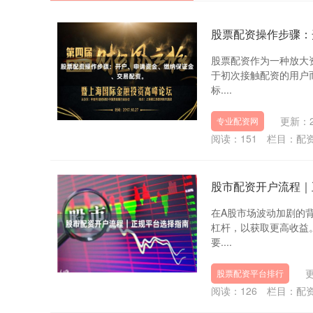
股票配资操作步骤：
股票配资作为一种放大
于初次接触配资的用户
标....
更新：20
专业配资网
阅读：
151
栏目：
配
股市配资开户流程｜
在A股市场波动加剧的
杠杆，以获取更高收益
要....
更
股票配资平台排行
阅读：
126
栏目：
配