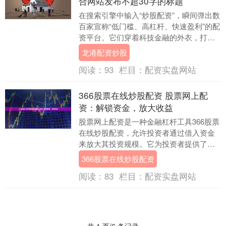
合网站发布不超30字的标题
在搜索引擎中输入“炒股配资”，瞬间弹出数
百家宣称“低门槛、高杠杆、快速盈利”的配
资平台。它们穿着科技金融的外衣，打着
“助力散户实现财富自由”的旗号，在互联网
龙港配资炒股
的灰....
阅读：
93
栏目：
配资实盘网站
366股票在线炒股配资 股票网上配
资：解锁资金，放大收益
股票网上配资是一种金融杠杆工具366股票
在线炒股配资，允许投资者通过借入资金
来放大其投资规模。它为投资者提供了在
不增加自身资本的情况下增加投资头寸的
366股票在线炒股配资
机会。 股票....
阅读：
83
栏目：
配资实盘网站
共 1 页/6 条记录