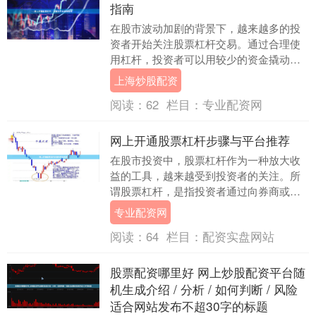
指南
在股市波动加剧的背景下，越来越多的投
资者开始关注股票杠杆交易。通过合理使
用杠杆，投资者可以用较少的资金撬动更
大的投资规模，放大收益。然而，网上开
上海炒股配资
通股票杠杆并非简....
阅读：
62
栏目：
专业配资网
网上开通股票杠杆步骤与平台推荐
在股市投资中，股票杠杆作为一种放大收
益的工具，越来越受到投资者的关注。所
谓股票杠杆，是指投资者通过向券商或配
资平台借入资金，以较少的自有资金撬动
专业配资网
更大规模的股票交....
阅读：
64
栏目：
配资实盘网站
股票配资哪里好 网上炒股配资平台随
机生成介绍 / 分析 / 如何判断 / 风险
适合网站发布不超30字的标题