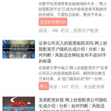
在数字化浪潮席卷金融领域的今天，“网上
炒股配资平台”已成为许多投资者耳熟能详
的关键词。只需轻点鼠标，数倍于本金的
资金仿佛触手可及，K线图的每一次波动都
股票配资哪里好
可能被放大....
阅读：
166
栏目：
股票开户配资
证券公司买入的股票能跟买吗 网上炒
股配资开户随机生成介绍 / 分析 / 如
何判断 / 风险适合网站发布不超30字
的标题
在搜索引擎中输入“网上炒股配资开户”证券
公司买入的股票能跟买吗，瞬间弹出数百
万条结果。从“低门槛高杠杆”到“一分钟快
速到账”，各种诱人广告编织着一张巨大的
网上
阅读：
107
栏目：
专业配资网
网。随....
龙港配资炒股 网上炒股配资公司随机
生成介绍 / 分析 / 如何判断 / 风险适