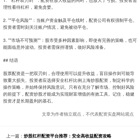
1. **杠杆双刃剑**：配资在放大收益的同时，也放大了亏损。投资者需
理性看待杠杆，避免贪婪。
2. **平仓风险**：当账户资金触及平仓线时，配资公司有权强制平仓。
投资者需时刻关注账户情况，避免被动平仓。
3. **市场不可预测**：股市受多种因素影响，即使有完善的策略，也可
能面临意外波动。投资者需保持谨慎，做好风险准备。
## 结语
股票配资是一把双刃剑，合理使用可以提升收益，盲目操作则可能导
致重大损失。投资者应选择安全杠杆比例上海炒股配资，制定科学的
操作策略，并始终保持风险意识。只有在充分了解市场、控制好风险
的前提下，配资炒股才能成为实现财富增值的有效工具。记住，稳健
投资才是长期盈利的基石。
文章为作者独立观点，不代表配资实盘网站观点
上一篇：
炒股杠杆配资平台推荐：安全高收益配资攻略