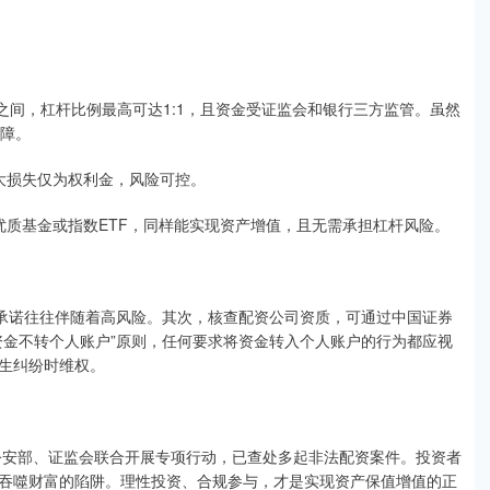
-8%之间，杠杆比例最高可达1:1，且资金受证监会和银行三方监管。虽然
保障。
最大损失仅为权利金，风险可控。
投资优质基金或指数ETF，同样能实现资产增值，且无需承担杠杆风险。
类承诺往往伴随着高风险。其次，核查配资公司资质，可通过中国证券
资金不转个人账户”原则，任何要求将资金转入个人账户的行为都应视
生纠纷时维权。
，公安部、证监会联合开展专项行动，已查处多起非法配资案件。投资者
吞噬财富的陷阱。理性投资、合规参与，才是实现资产保值增值的正