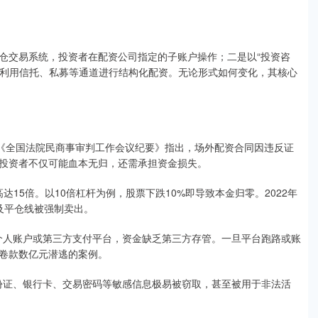
仓交易系统，投资者在配资公司指定的子账户操作；二是以“投资咨
是利用信托、私募等通道进行结构化配资。无论形式如何变化，其核心
9年《全国法院民商事审判工作会议纪要》指出，场外配资合同因违反证
投资者不仅可能血本无归，还需承担资金损失。
高达15倍。以10倍杠杆为例，股票下跌10%即导致本金归零。2022年
及平仓线被强制卖出。
入个人账户或第三方支付平台，资金缺乏第三方存管。一旦平台跑路或账
卷款数亿元潜逃的案例。
身份证、银行卡、交易密码等敏感信息极易被窃取，甚至被用于非法活