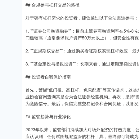
## 合规参与杠杆交易的路径
对于确有杠杆需求的投资者，建议通过以下合法渠道参与：
1. **证券公司融资融券**：目前主流券商融资利率在5%
门槛较高（通常要求账户资产50万元以上），但安全性有
2. **正规期权交易**：通过购买看涨期权实现杠杆效应，
3. **基金定投与指数投资**：长期来看，通过定期定额
## 投资者自我保护指南
首先，警惕“低门槛、高杠杆、免息配资”等宣传话术，这
业协会官网查询其是否为合法证券经营机构。再次，坚持“
为危险信号。最后，保留完整交易记录和合同凭证，以备发
## 监管趋势与行业净化
2023年以来，监管部门持续加大对场外配资的打击力度
应认识到，任何试图规避监管的杠杆工具，最终都可能成为