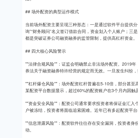
## 场外配资的典型运作模式
当前场外配资主要呈现三种形态：一是通过软件平台提供分
询”“财务顾问”名义签订借款合同，资金划入个人账户；三
都是突破证券公司融资融券的监管限制，提供高杠杆资金。
## 四大核心风险警示
**法律合规风险**：证监会明确禁止非法场外配资。201
券法关于融资融券特许经营的规定而无效。一旦发生纠纷，
**杠杆爆仓风险**：场外配资杠杆普遍在5-10倍，部分甚至
某配资平台数据显示，超过60%的配资账户在3个月内因触
**资金安全风险**：配资公司通常要求投资者将保证金汇
户被冻结，投资者将面临追索困难。近年已有多起配资平台
**信息泄露风险**：配资软件往往存在安全漏洞，投资者
动。