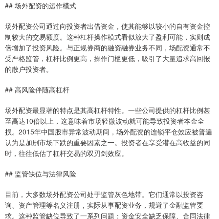
## 场外配资的运作模式
场外配资公司通过向投资者出借资金，使其能够以较小的自有资金控
制较大的交易额度。这种杠杆操作模式看似放大了盈利可能，实则成
倍增加了投资风险。与正规券商的融资融券业务不同，场配资通常不
受严格监管，杠杆比例更高，操作门槛更低，吸引了大量追求高回报
的散户投资者。
## 高风险伴随高杠杆
场外配资最显著的特点是其高杠杆特性。一些公司提供的杠杆比例甚
至高达10倍以上，这意味着市场轻微波动就可能导致投资者本金全
损。2015年中国股市异常波动期间，场外配资的连锁平仓效应被普遍
认为是加剧市场下跌的重要因素之一。投资者在享受潜在高收益的同
时，往往低估了杠杆交易的双刃剑效应。
## 监管缺位与法律风险
目前，大多数场外配资公司处于监管灰色地带。它们通常以投资咨
询、资产管理等名义注册，实际从事配资业务，规避了金融监管要
求。这种监管缺位导致了一系列问题：资金安全缺乏保障、合同法律